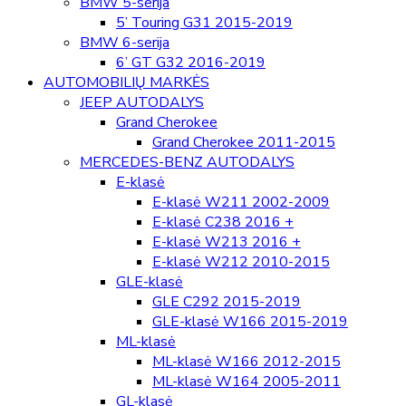
BMW 5-serija
5’ Touring G31 2015-2019
BMW 6-serija
6’ GT G32 2016-2019
AUTOMOBILIŲ MARKĖS
JEEP AUTODALYS
Grand Cherokee
Grand Cherokee 2011-2015
MERCEDES-BENZ AUTODALYS
E-klasė
E-klasė W211 2002-2009
E-klasė C238 2016 +
E-klasė W213 2016 +
E-klasė W212 2010-2015
GLE-klasė
GLE C292 2015-2019
GLE-klasė W166 2015-2019
ML-klasė
ML-klasė W166 2012-2015
ML-klasė W164 2005-2011
GL-klasė