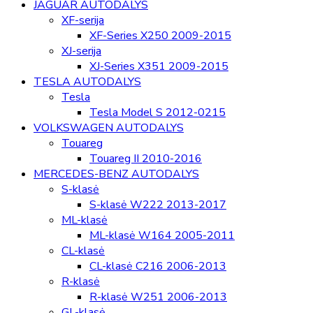
JAGUAR AUTODALYS
XF-serija
XF-Series X250 2009-2015
XJ-serija
XJ-Series X351 2009-2015
TESLA AUTODALYS
Tesla
Tesla Model S 2012-0215
VOLKSWAGEN AUTODALYS
Touareg
Touareg II 2010-2016
MERCEDES-BENZ AUTODALYS
S-klasė
S-klasė W222 2013-2017
ML-klasė
ML-klasė W164 2005-2011
CL-klasė
CL-klasė C216 2006-2013
R-klasė
R-klasė W251 2006-2013
GL-klasė