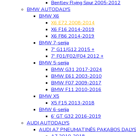
Bentley Flying Spur 2005-2012
BMW AUTODALYS
BMW X6
X6 E72 2008-2014
X6 F16 2014-2019
X6 F86 2014-2019
BMW 7-serija
7' G11/G12 2015 +
7' F01/F02/F04 2012 +
BMW 5-serija
BMW G31 2017-2024
BMW E61 2003-2010
BMW F07 2009-2017
BMW F11 2010-2016
BMW X5
X5 F15 2013-2018
BMW 6-serija
6’ GT G32 2016-2019
AUDI AUTODALYS
AUDI A7 PNEUMATINĖS PAKABOS DALY