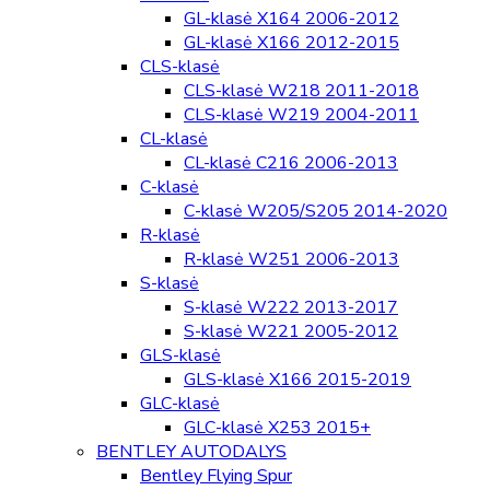
GL-klasė X164 2006-2012
GL-klasė X166 2012-2015
CLS-klasė
CLS-klasė W218 2011-2018
CLS-klasė W219 2004-2011
CL-klasė
CL-klasė C216 2006-2013
C-klasė
C-klasė W205/S205 2014-2020
R-klasė
R-klasė W251 2006-2013
S-klasė
S-klasė W222 2013-2017
S-klasė W221 2005-2012
GLS-klasė
GLS-klasė X166 2015-2019
GLC-klasė
GLC-klasė X253 2015+
BENTLEY AUTODALYS
Bentley Flying Spur