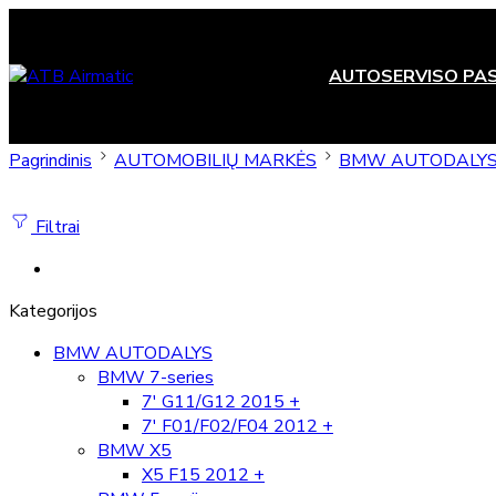
AUTOSERVISO PA
Pagrindinis
AUTOMOBILIŲ MARKĖS
BMW AUTODALY
Filtrai
Kategorijos
BMW AUTODALYS
BMW 7-series
7' G11/G12 2015 +
7' F01/F02/F04 2012 +
BMW X5
X5 F15 2012 +